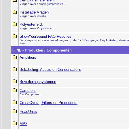
Dempingsmaterialen
Vragen over dempingsmaterialen?
Installatie Vragen
Vragen over installs?
Polyester e.d.
Vragen over Polyester e.d.
ShowYourSound FAQ Reacties
Deze topic is voor reacties of vragen op de SYS Frontpage, Faq Artikelen, showca
forum.
NL - Produkten / Componenten
Amplifiers
Bekabeling, Accu's en Condensator's
Beveiligingssystemen
Carputers
Car Computers
CrossOvers, Filters en Processors
HeadUnits
MP3