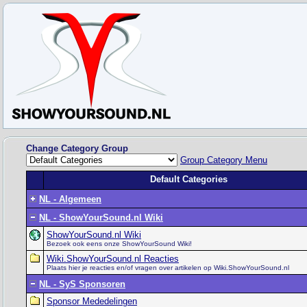
Change Category Group
Group Category Menu
Default Categories
NL - Algemeen
NL - ShowYourSound.nl Wiki
ShowYourSound.nl Wiki
Bezoek ook eens onze ShowYourSound Wiki!
Wiki.ShowYourSound.nl Reacties
Plaats hier je reacties en/of vragen over artikelen op Wiki.ShowYourSound.nl
NL - SyS Sponsoren
Sponsor Mededelingen