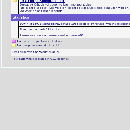
Test hier je Signatures e.d.
Omdat de Offtopic vol begon te lopen met test topics,
kun je dat hier doen ! Let wel even op dat de signature's klein gehouden worden. 
vanwege de ooit lange laadtijd!
Statistics
10944 of 15931
Members
have made 2955 posts in 50 forums, with the last post
There are currently 228 topics.
Please welcome our newest member:
wampe83
.
Contains new posts since last visit.
No new posts since the last visit.
Het Forum van ShowYourSound.nl
This page was generated in 0.12 seconds.