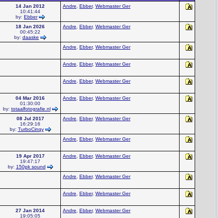
14 Jan 2012
Andre
,
Ebber
,
Webmaster Ger
10:41:44
by:
Ebber
18 Jan 2026
Andre
,
Ebber
,
Webmaster Ger
00:45:22
by:
daaske
Andre
,
Ebber
,
Webmaster Ger
Andre
,
Ebber
,
Webmaster Ger
Andre
,
Ebber
,
Webmaster Ger
04 Mar 2016
Andre
,
Ebber
,
Webmaster Ger
01:30:00
by:
totaalfotografie.nl
08 Jul 2017
Andre
,
Ebber
,
Webmaster Ger
16:29:16
by:
TurboCinqy
Andre
,
Ebber
,
Webmaster Ger
19 Apr 2017
Andre
,
Ebber
,
Webmaster Ger
19:47:17
by:
150pk sound
Andre
,
Ebber
,
Webmaster Ger
Andre
,
Ebber
,
Webmaster Ger
27 Jan 2014
Andre
,
Ebber
,
Webmaster Ger
19:05:05