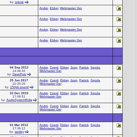
by:
robnie
Andre
,
Ebber
,
Webmaster Ger
Andre
,
Ebber
,
Webmaster Ger
Andre
,
Ebber
,
Webmaster Ger
Andre
,
Ebber
,
Webmaster Ger
04 Sep 2012
Andre
,
Coerd
,
Ebber
,
Joop
,
Patrick
,
Sqoda
,
14:48:32
Webmaster Ger
by:
DavePolo
25 Jan 2017
Andre
,
Coerd
,
Ebber
,
Joop
,
Patrick
,
Sqoda
,
22:35:20
Webmaster Ger
by:
150pk sound
22 Dec 2010
Andre
,
Coerd
,
Ebber
,
Joop
,
Patrick
,
Sqoda
,
17:08:51
Webmaster Ger
by:
AudioSystemRolla
Andre
,
Coerd
,
Ebber
,
Joop
,
Patrick
,
Sqoda
,
Webmaster Ger
01 Mar 2012
Andre
,
Coerd
,
Ebber
,
Joop
,
Patrick
,
Sqoda
,
17:36:12
Webmaster Ger
by:
wzzley