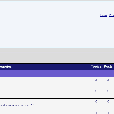
Home
|
Fro
tegories
Topics
Posts
4
4
0
0
0
0
elijk duiken ze ergens op !!!!
1
1