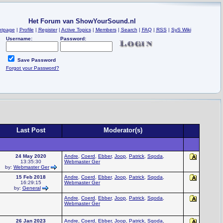
Het Forum van ShowYourSound.nl
ntpage
|
Profile
|
Register
|
Active Topics
|
Members
|
Search
|
FAQ
|
RSS
|
SyS Wiki
Username:
Password:
Save Password
Forgot your Password?
Last Post
Moderator(s)
24 May 2020
Andre
,
Coerd
,
Ebber
,
Joop
,
Patrick
,
Sqoda
,
13:35:30
Webmaster Ger
by:
Webmaster Ger
15 Feb 2018
Andre
,
Coerd
,
Ebber
,
Joop
,
Patrick
,
Sqoda
,
16:29:15
Webmaster Ger
by:
General
Andre
,
Coerd
,
Ebber
,
Joop
,
Patrick
,
Sqoda
,
Webmaster Ger
26 Jan 2023
Andre
,
Coerd
,
Ebber
,
Joop
,
Patrick
,
Sqoda
,