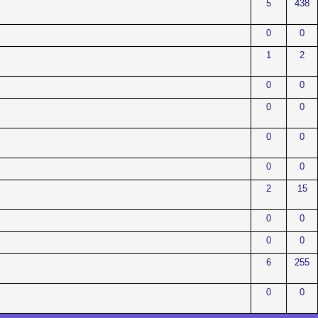
5
438
0
0
1
2
0
0
0
0
0
0
0
0
2
15
0
0
0
0
6
255
0
0