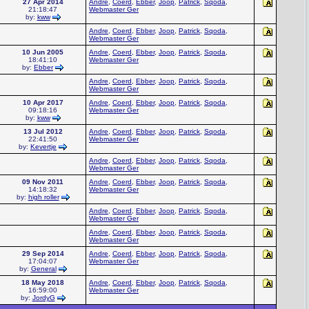
27 Apr 2014
Andre
,
Coerd
,
Ebber
,
Joop
,
Patrick
,
Sqoda
,
21:18:47
Webmaster Ger
by:
kww
Andre
,
Coerd
,
Ebber
,
Joop
,
Patrick
,
Sqoda
,
Webmaster Ger
10 Jun 2005
Andre
,
Coerd
,
Ebber
,
Joop
,
Patrick
,
Sqoda
,
18:41:10
Webmaster Ger
by:
Ebber
Andre
,
Coerd
,
Ebber
,
Joop
,
Patrick
,
Sqoda
,
Webmaster Ger
10 Apr 2017
Andre
,
Coerd
,
Ebber
,
Joop
,
Patrick
,
Sqoda
,
09:18:16
Webmaster Ger
by:
kww
13 Jul 2012
Andre
,
Coerd
,
Ebber
,
Joop
,
Patrick
,
Sqoda
,
22:41:50
Webmaster Ger
by:
Kevertje
Andre
,
Coerd
,
Ebber
,
Joop
,
Patrick
,
Sqoda
,
Webmaster Ger
09 Nov 2011
Andre
,
Coerd
,
Ebber
,
Joop
,
Patrick
,
Sqoda
,
14:18:32
Webmaster Ger
by:
high roller
Andre
,
Coerd
,
Ebber
,
Joop
,
Patrick
,
Sqoda
,
Webmaster Ger
Andre
,
Coerd
,
Ebber
,
Joop
,
Patrick
,
Sqoda
,
Webmaster Ger
29 Sep 2014
Andre
,
Coerd
,
Ebber
,
Joop
,
Patrick
,
Sqoda
,
17:04:07
Webmaster Ger
by:
General
18 May 2018
Andre
,
Coerd
,
Ebber
,
Joop
,
Patrick
,
Sqoda
,
16:59:00
Webmaster Ger
by:
JordyG