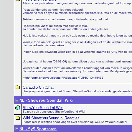
Alleen voor particulieren, na goedkeuring door een moderator gaat het topic op s
Posts zonder prijs worden niet goedgekeurd.
Vermeld verder de type nummers, technische specificatie's, foto en de reden wa
Telefoonnummers en adressen graag uitwisselen via pb of mail.
Reacties zijn vanaf nu alleen mogelijk via e-mail,
zo houden we dit forum schoon van offtopic en ander geleuter.
Heb je iets verkocht, neem dan ook aub even de moeite door het te laten weten
Word je topic on-hold gezet en reageer je na 4 dagen niet op de verstuurde mai
nieuwe advertentie aanmaken.
Indien jullie iets gewijzigd willen zien in de advertentie gaarne de URL van de
Update: vanaf heden (09-01-06) worden alleen posts van reguliere deelnemend
Wij behouden ons het recht om advertenties zonder opgaaf van reden te weiger
Bezoekers welke het hier niet mee eens zijn kunnen beter naar Marktplaats gaa
http://forum.showyoursound.nl/topic.asp?TOPIC_ID=45436
Caraudio ChitChat
Hier je opmerkingen over het Forum, ShowYourSound of caraudio gerelateerde 
NL - ShowYourSound.nl Wiki
ShowYourSound.nl Wiki
Bezoek ook eens onze ShowYourSound Wiki!
Wiki.ShowYourSound.nl Reacties
Plaats hier je reacties en/of vragen over artikelen op Wiki.ShowYourSound.nl
NL - SyS Sponsoren