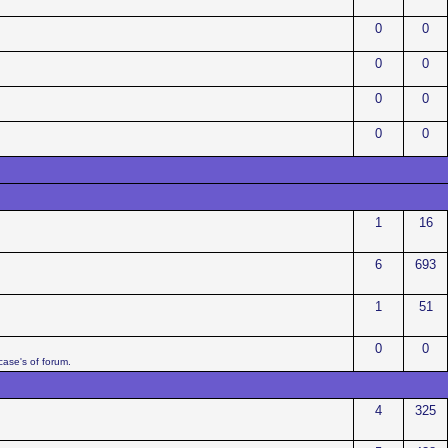
0
0
0
0
0
0
0
0
1
16
6
693
1
51
0
0
case's of forum.
4
325