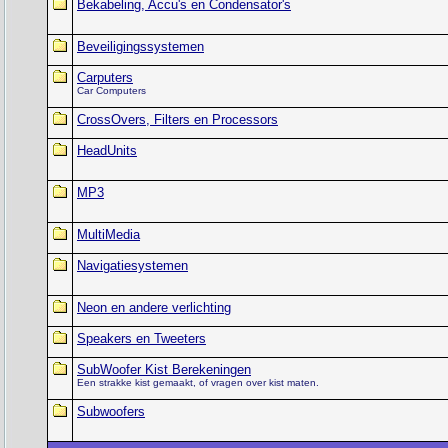
Bekabeling, Accu's en Condensator's
Beveiligingssystemen
Carputers
Car Computers
CrossOvers, Filters en Processors
HeadUnits
MP3
MultiMedia
Navigatiesystemen
Neon en andere verlichting
Speakers en Tweeters
SubWoofer Kist Berekeningen
Een strakke kist gemaakt, of vragen over kist maten.
Subwoofers