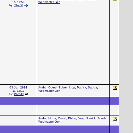
15:51:58
Webmaster Ger
by:
TheDJ
03 Jan 2016
Andre
,
Coerd
,
Ebber
,
Joop
,
Patrick
,
Sqoda
,
11:32:13
Webmaster Ger
by:
PatriXx
Andre
,
bigga
,
Coerd
,
Ebber
,
Joop
,
Patrick
,
Sqoda
,
Webmaster Ger