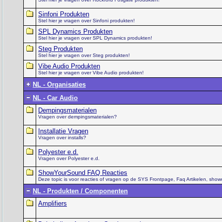
Sinfoni Produkten
Stel hier je vragen over Sinfoni produkten!
SPL Dynamics Produkten
Stel hier je vragen over SPL Dynamics produkten!
Steg Produkten
Stel hier je vragen over Steg produkten!
Vibe Audio Produkten
Stel hier je vragen over Vibe Audio produkten!
NL - Organisaties
NL - Car Audio
Dempingsmaterialen
Vragen over dempingsmaterialen?
Installatie Vragen
Vragen over installs?
Polyester e.d.
Vragen over Polyester e.d.
ShowYourSound FAQ Reacties
Deze topic is voor reacties of vragen op de SYS Frontpage, Faq Artikelen, show
NL - Produkten / Componenten
Amplifiers