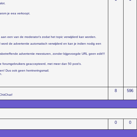
lot.
arom je eea verkoopt.
 aan een van de moderator's zodat het topic verwijderd kan worden.
l word de advertentie automatisch verwijderd en kan je indien nodig een
 desbetreffende advertentie meesturen, zonder bijgevoegde URL geen edit!!!
e forumgebruikers geaccepteerd, met meer dan 50 post's.
en! Dus ook geen herrineringsmail.
n.
8
596
ChitChat!
0
0