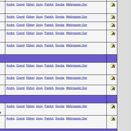
Andre
,
Coerd
,
Ebber
,
Joop
,
Patrick
,
Sqoda
,
Webmaster Ger
Andre
,
Coerd
,
Ebber
,
Joop
,
Patrick
,
Sqoda
,
Webmaster Ger
Andre
,
Coerd
,
Ebber
,
Joop
,
Patrick
,
Sqoda
,
Webmaster Ger
Andre
,
Coerd
,
Ebber
,
Joop
,
Patrick
,
Sqoda
,
Webmaster Ger
Andre
,
Coerd
,
Ebber
,
Joop
,
Patrick
,
Sqoda
,
Webmaster Ger
Andre
,
Coerd
,
Ebber
,
Joop
,
Patrick
,
Sqoda
,
Webmaster Ger
Andre
,
Coerd
,
Ebber
,
Joop
,
Patrick
,
Sqoda
,
Webmaster Ger
Andre
,
Coerd
,
Ebber
,
Joop
,
Patrick
,
Sqoda
,
Webmaster Ger
Andre
,
Coerd
,
Ebber
,
Joop
,
Patrick
,
Sqoda
,
Webmaster Ger
Andre
,
Coerd
,
Ebber
,
Joop
,
Patrick
,
Sqoda
,
Webmaster Ger