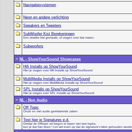
Navigatiesystemen
Neon en andere verlichting
Speakers en Tweeters
SubWoofer Kist Berekeningen
Een strakke kist gemaakt, of vragen over kist maten.
Subwoofers
NL - ShowYourSound Showcases
Hifi Installs op ShowYourSound
Hier je vragen over Hifi Installs op ShowYourSound
MultiMedia Installs op ShowYourSound
Hier je vragen over MultiMedia Installs op ShowYourSound
SPL Installs op ShowYourSound
Hier je vragen over SPL Installs op ShowYourSound
NL - Non Audio
Off Topic
Onzin en niet audio gerelateerde zaken
Test hier je Signatures e.d.
Omdat de Offtopic vol begon te lopen met test topics,
kun je dat hier doen ! Let wel even op dat de signature's klein gehouden worden