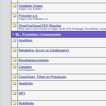
Installatie Vragen
Vragen over installs?
Polyester e.d.
Vragen over Polyester e.d.
ShowYourSound FAQ Reacties
Deze topic is voor reacties of vragen op de SYS Frontpage, Faq Artikelen, show
NL - Produkten / Componenten
Amplifiers
Bekabeling, Accu's en Condensator's
Beveiligingssystemen
Carputers
Car Computers
CrossOvers, Filters en Processors
HeadUnits
MP3
MultiMedia