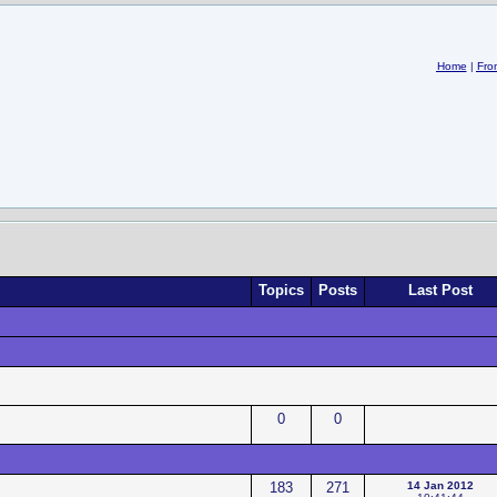
Home
|
Fro
Topics
Posts
Last Post
0
0
183
271
14 Jan 2012