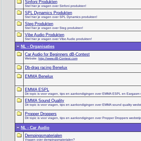
Sinfoni Produkten
Stel hier je vragen over Sinfoni produkten!
SPL Dynamics Produkten
Stel hier je vragen over SPL Dynamics produkten!
Steg Produkten
Stel hier je vragen over Steg produkten!
Vibe Audio Produkten
Stel hier je vragen over Vibe Audio produkten!
NL - Organisaties
Car Audio for Beginners dB-Contest
Website:
http://www.dB-Contest.com
Db-drag racing Benelux
EMMA Benelux
EMMA ESPL
Dit topic is voor vragen, tips en aankondigingen over EMMA ESPL en Eargasm 
EMMA Sound Quality
Dit topic is voor vragen, tips en aankondigingen over EMMA sound quality wed
Propper Droppers
Dit topic is voor vragen, tips en aankondigingen over Propper Droppers wedstrij
NL - Car Audio
Dempingsmaterialen
Vragen over dempingsmaterialen?