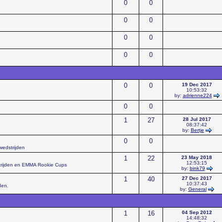
0
0
0
0
0
0
0
0
0
0
19 Dec 2017
10:53:32
by:
adrienne224
0
0
1
27
28 Jul 2017
08:37:42
by:
Bertje
0
0
wedstrijden
1
22
23 May 2018
12:53:15
strijden en EMMA Rookie Cups
by:
bink79
1
40
27 Dec 2017
10:37:43
den.
by:
General
1
16
04 Sep 2012
14:48:32