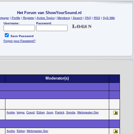
Het Forum van ShowYourSound.nl
ntpage
|
Profile
|
Register
|
Active Topics
|
Members
|
Search
|
FAQ
|
RSS
|
SyS Wiki
Username:
Password:
Save Password
Forgot your Password?
Moderator(s)
Andre
,
bigga
,
Coerd
,
Ebber
,
Joop
,
Patrick
,
Sqoda
,
Webmaster Ger
Andre
,
Ebber
,
Webmaster Ger