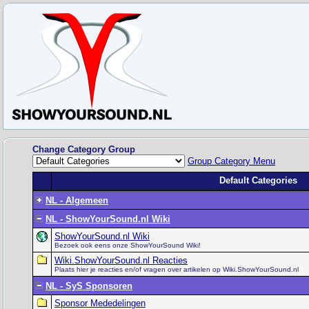
Change Category Group
Group Category Menu
Default Categories
NL - Algemeen
NL - ShowYourSound.nl Wiki
ShowYourSound.nl Wiki
Bezoek ook eens onze ShowYourSound Wiki!
Wiki.ShowYourSound.nl Reacties
Plaats hier je reacties en/of vragen over artikelen op Wiki.ShowYourSound.nl
NL - SyS Sponsoren
Sponsor Mededelingen