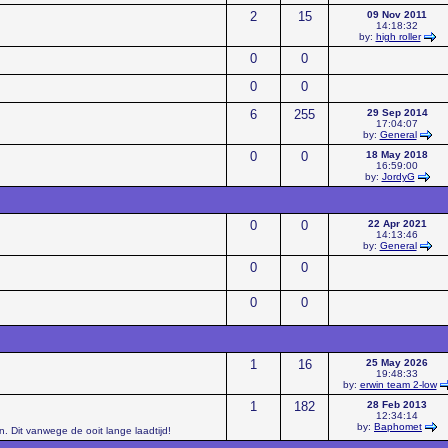
2
15
09 Nov 2011
14:18:32
by:
high roller
0
0
0
0
6
255
29 Sep 2014
17:04:07
by:
General
0
0
18 May 2018
16:59:00
by:
JordyG
0
0
22 Apr 2021
14:13:46
by:
General
0
0
0
0
1
16
25 May 2026
19:48:33
by:
erwin team 2-low
1
182
28 Feb 2013
12:34:14
by:
Baphomet
. Dit vanwege de ooit lange laadtijd!