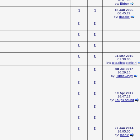
10:41:44
by:
Ebber
1
1
18 Jan 2026
00:45:22
by:
daaske
0
0
0
0
0
0
0
0
04 Mar 2016
01:30:00
by:
totaalfotografie.nl
0
0
08 Jul 2017
16:29:16
by:
TurboCinqy
0
0
0
0
19 Apr 2017
19:47:17
by:
150pk sound
0
0
0
0
0
0
27 Jan 2014
19:05:05
by:
robnie