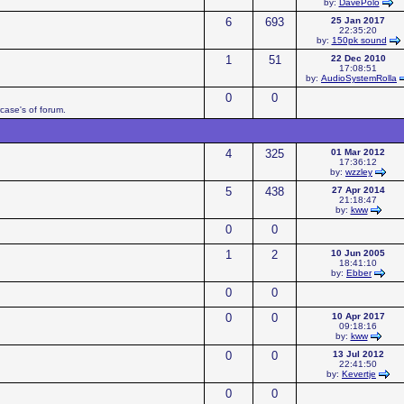
by:
DavePolo
6
693
25 Jan 2017
22:35:20
by:
150pk sound
1
51
22 Dec 2010
17:08:51
by:
AudioSystemRolla
0
0
case's of forum.
4
325
01 Mar 2012
17:36:12
by:
wzzley
5
438
27 Apr 2014
21:18:47
by:
kww
0
0
1
2
10 Jun 2005
18:41:10
by:
Ebber
0
0
0
0
10 Apr 2017
09:18:16
by:
kww
0
0
13 Jul 2012
22:41:50
by:
Kevertje
0
0