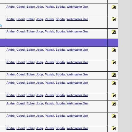
Andre
,
Coerd
,
Ebber
,
Joop
,
Patrick
,
Sqoda
,
Webmaster Ger
Andre
,
Coerd
,
Ebber
,
Joop
,
Patrick
,
Sqoda
,
Webmaster Ger
Andre
,
Coerd
,
Ebber
,
Joop
,
Patrick
,
Sqoda
,
Webmaster Ger
Andre
,
Coerd
,
Ebber
,
Joop
,
Patrick
,
Sqoda
,
Webmaster Ger
Andre
,
Coerd
,
Ebber
,
Joop
,
Patrick
,
Sqoda
,
Webmaster Ger
Andre
,
Coerd
,
Ebber
,
Joop
,
Patrick
,
Sqoda
,
Webmaster Ger
Andre
,
Coerd
,
Ebber
,
Joop
,
Patrick
,
Sqoda
,
Webmaster Ger
Andre
,
Coerd
,
Ebber
,
Joop
,
Patrick
,
Sqoda
,
Webmaster Ger
Andre
,
Coerd
,
Ebber
,
Joop
,
Patrick
,
Sqoda
,
Webmaster Ger
Andre
,
Coerd
,
Ebber
,
Joop
,
Patrick
,
Sqoda
,
Webmaster Ger
Andre
,
Coerd
,
Ebber
,
Joop
,
Patrick
,
Sqoda
,
Webmaster Ger