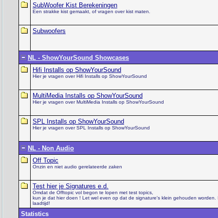
SubWoofer Kist Berekeningen
Een strakke kist gemaakt, of vragen over kist maten.
Subwoofers
NL - ShowYourSound Showcases
Hifi Installs op ShowYourSound
Hier je vragen over Hifi Installs op ShowYourSound
MultiMedia Installs op ShowYourSound
Hier je vragen over MultiMedia Installs op ShowYourSound
SPL Installs op ShowYourSound
Hier je vragen over SPL Installs op ShowYourSound
NL - Non Audio
Off Topic
Onzin en niet audio gerelateerde zaken
Test hier je Signatures e.d.
Omdat de Offtopic vol begon te lopen met test topics,
kun je dat hier doen ! Let wel even op dat de signature's klein gehouden worden.
laadtijd!
Statistics