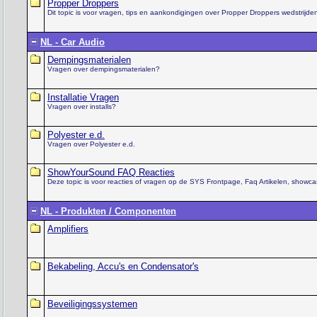
Propper Droppers
Dit topic is voor vragen, tips en aankondigingen over Propper Droppers wedstrijde
NL - Car Audio
Dempingsmaterialen
Vragen over dempingsmaterialen?
Installatie Vragen
Vragen over installs?
Polyester e.d.
Vragen over Polyester e.d.
ShowYourSound FAQ Reacties
Deze topic is voor reacties of vragen op de SYS Frontpage, Faq Artikelen, showcas
NL - Produkten / Componenten
Amplifiers
Bekabeling, Accu's en Condensator's
Beveiligingssystemen