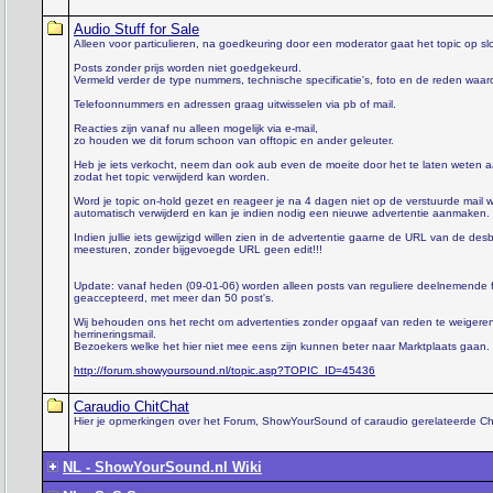
Audio Stuff for Sale
Alleen voor particulieren, na goedkeuring door een moderator gaat het topic op slo
Posts zonder prijs worden niet goedgekeurd.
Vermeld verder de type nummers, technische specificatie's, foto en de reden waar
Telefoonnummers en adressen graag uitwisselen via pb of mail.
Reacties zijn vanaf nu alleen mogelijk via e-mail,
zo houden we dit forum schoon van offtopic en ander geleuter.
Heb je iets verkocht, neem dan ook aub even de moeite door het te laten weten 
zodat het topic verwijderd kan worden.
Word je topic on-hold gezet en reageer je na 4 dagen niet op de verstuurde mail 
automatisch verwijderd en kan je indien nodig een nieuwe advertentie aanmaken.
Indien jullie iets gewijzigd willen zien in de advertentie gaarne de URL van de des
meesturen, zonder bijgevoegde URL geen edit!!!
Update: vanaf heden (09-01-06) worden alleen posts van reguliere deelnemende 
geaccepteerd, met meer dan 50 post's.
Wij behouden ons het recht om advertenties zonder opgaaf van reden te weigere
herrineringsmail.
Bezoekers welke het hier niet mee eens zijn kunnen beter naar Marktplaats gaan.
http://forum.showyoursound.nl/topic.asp?TOPIC_ID=45436
Caraudio ChitChat
Hier je opmerkingen over het Forum, ShowYourSound of caraudio gerelateerde Ch
NL - ShowYourSound.nl Wiki