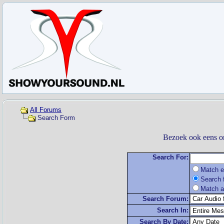
All Forums
Search Form
Bezoek ook eens o
Search For:
Match e
Search f
Match a
Search Forum:
Search In:
Search By Date: