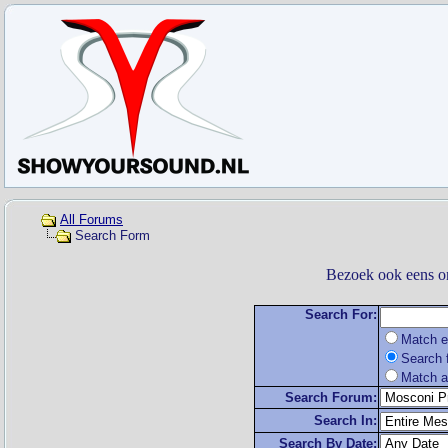
All Forums
Search Form
Bezoek ook eens o
Search For:
Match e
Search f
Match a
Search Forum:
Search In:
Search By Date: