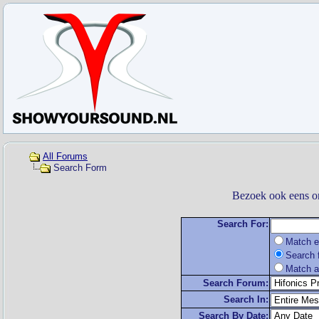
All Forums
Search Form
Bezoek ook eens o
Search For:
Match e
Search f
Match a
Search Forum:
Search In:
Search By Date: