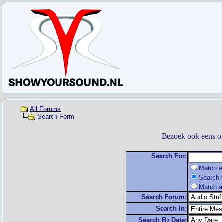
All Forums
Search Form
Bezoek ook eens o
Search For:
Match e
Search f
Match a
Search Forum:
Search In:
Search By Date: